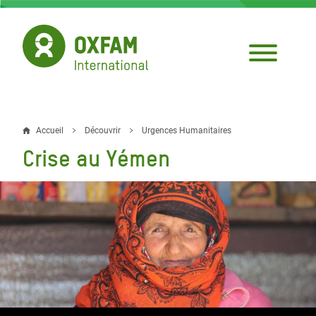
Aller
au
contenu
principal
Accueil
Découvrir
Urgences Humanitaires
Fil
Crise au Yémen
d'Ariane