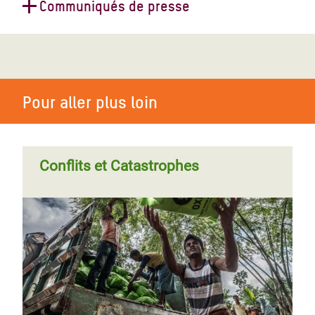
Communiqués de presse
Page
‹‹
Page 6
Pagination
précédente
Pour aller plus loin
Conflits et Catastrophes