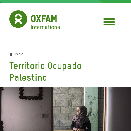
Pasar
al
contenido
principal
Inicio
Sobrescribir
Territorio Ocupado
enlaces
Palestino
de
ayuda
a
la
navegación