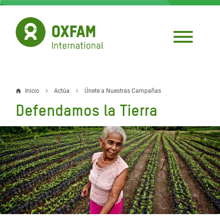
Pasar
al
contenido
principal
Inicio
Actúa
Únete a Nuestras Campañas
Sobrescribir
Defendamos la Tierra
enlaces
de
ayuda
a
la
navegación