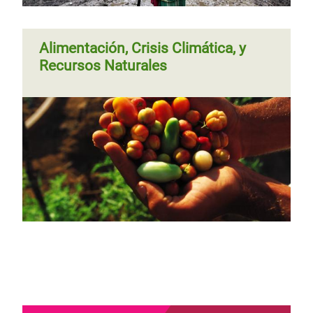
Alimentación, Crisis Climática, y
Recursos Naturales
Página 1
Siguiente
››
Paginación
página
Página
‹‹
Página 2
Siguiente
››
Paginación
anterior
página