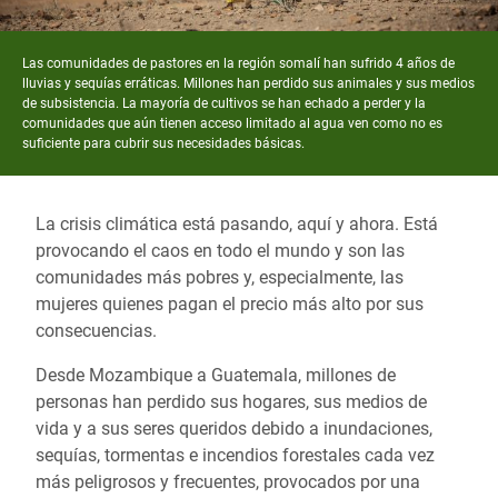
Las comunidades de pastores en la región somalí han sufrido 4 años de
lluvias y sequías erráticas. Millones han perdido sus animales y sus medios
de subsistencia. La mayoría de cultivos se han echado a perder y la
comunidades que aún tienen acceso limitado al agua ven como no es
suficiente para cubrir sus necesidades básicas.
La crisis climática está pasando, aquí y ahora. Está
provocando el caos en todo el mundo y son las
comunidades más pobres y, especialmente, las
mujeres quienes pagan el precio más alto por sus
consecuencias.
Desde Mozambique a Guatemala, millones de
personas han perdido sus hogares, sus medios de
vida y a sus seres queridos debido a inundaciones,
sequías, tormentas e incendios forestales cada vez
más peligrosos y frecuentes, provocados por una