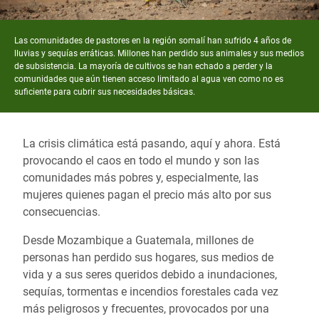
Las comunidades de pastores en la región somalí han sufrido 4 años de
lluvias y sequías erráticas. Millones han perdido sus animales y sus medios
de subsistencia. La mayoría de cultivos se han echado a perder y la
comunidades que aún tienen acceso limitado al agua ven como no es
suficiente para cubrir sus necesidades básicas.
La crisis climática está pasando, aquí y ahora. Está
provocando el caos en todo el mundo y son las
comunidades más pobres y, especialmente, las
mujeres quienes pagan el precio más alto por sus
consecuencias.
Desde Mozambique a Guatemala, millones de
personas han perdido sus hogares, sus medios de
vida y a sus seres queridos debido a inundaciones,
sequías, tormentas e incendios forestales cada vez
más peligrosos y frecuentes, provocados por una