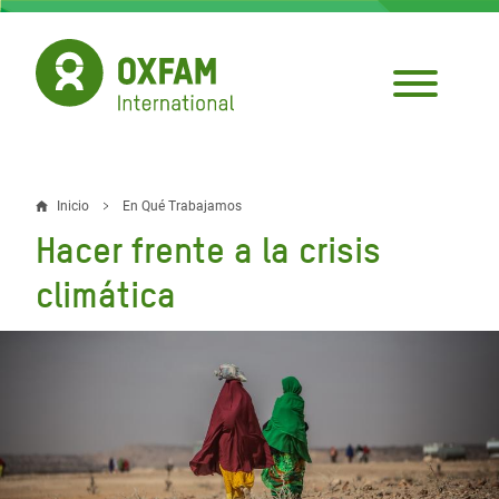
Pasar
al
contenido
principal
Inicio
En Qué Trabajamos
Sobrescribir
Hacer frente a la crisis
enlaces
climática
de
ayuda
a
la
navegación