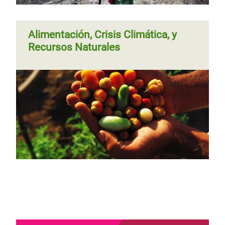
Página 1
Siguiente
››
Paginación
Alimentación, Crisis Climática, y
página
Recursos Naturales
Página 1
Siguiente
››
Paginación
página