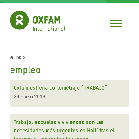
Pasar
al
contenido
principal
Inicio
Sobrescribir
empleo
enlaces
de
Oxfam estrena cortometraje “TRABAJO”
ayuda
29 Enero 2018
a
la
Trabajo, escuelas y viviendas son las
navegación
necesidades más urgentes en Haití tras el
terremoto, según los haitianos