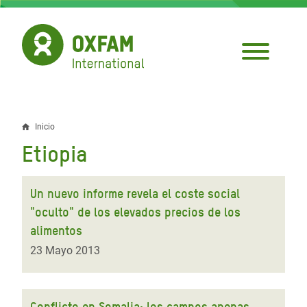
Pasar
al
contenido
principal
Inicio
Sobrescribir
Etiopia
enlaces
de
Un nuevo informe revela el coste social
ayuda
"oculto" de los elevados precios de los
alimentos
a
23 Mayo 2013
la
navegación
Conflicto en Somalia: los campos apenas