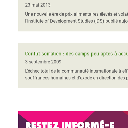
Conflits et Catastrophes
#MonClimatMonAvenir
Crise 
23 mai 2013
Alime
Une nouvelle ère de prix alimentaires élevés et vol
Inégalités Extrêmes et
Mettons Fin à la Souffrance qui se Cache
l’Est
l’Institute of Development Studies (IDS) publié aujo
Services Essentiels
Derrière notre Alimentation
Crise
Inequality and Rights in a
Les Violences Faites aux Femmes et aux
Digital Age
Filles, Ça Suffit !
Crise
au Ba
Conflit somalien : des camps peu aptes à accu
Gender, Rights, and Justice
3 septembre 2009
Crise
L’échec total de la communauté internationale à effic
Souda
souffrances humaines et d’exode en direction des p
Crise 
Restez informé-e