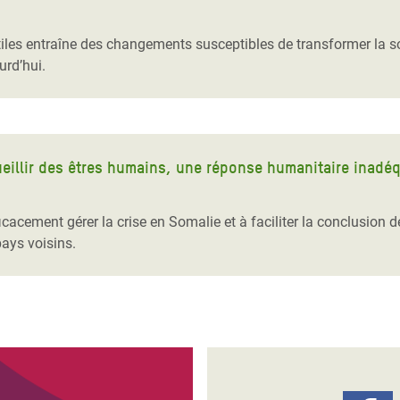
Climatique et
ntaire en Afrique de
atiles entraîne des changements susceptibles de transformer la s
urd’hui.
 au Yémen
 des Réfugiés Rohingyas
ngladesh
eillir des êtres humains, une réponse humanitaire inadéq
 des Réfugié·es au
acement gérer la crise en Somalie et à faciliter la conclusion des
n du Sud
ays voisins.
en Syrie