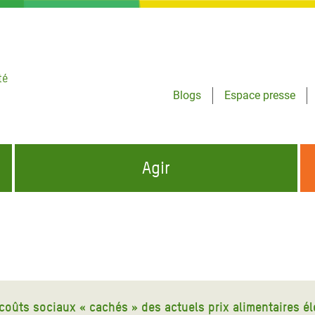
té
Blogs
Espace presse
Agir
NCES HUMANITAIRES
S'INFORMER ET RELAYER NOS MESSAGES
OXFAM DANS LE MONDE
QUI SOMMES-NOUS ?
 aux Dons pour la Crise
ban
à Gaza
 coûts sociaux « cachés » des actuels prix alimentaires é