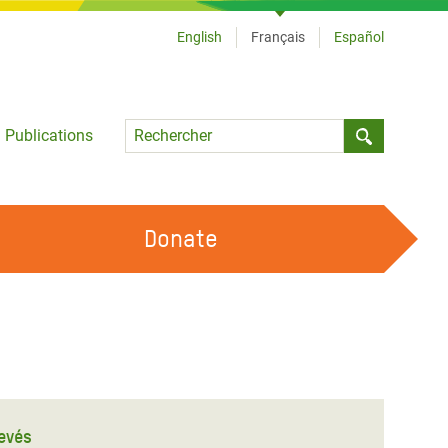
English
Français
Español
Language
Publications
Submit sea
Donate
TRAVAILLER AVEC NOUS
OUR FEMINIST PRINCIPLES
DEVENIR BÉNÉVOLE
levés