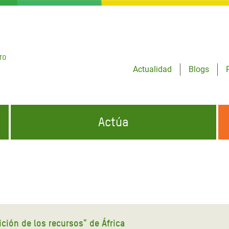
ro
Actualidad
Blogs
Actúa
GENCIAS
INFÓRMATE Y DIFUNDE NUESTROS
DÓNDE TRABAJAMOS
MENSAJES
CONÓCENOS
risis Appeal
iento por la Crisis en
o
ición de los recursos" de África