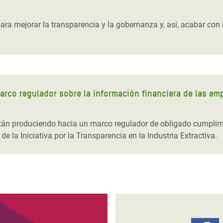
 Climática y Alimentaria
ica Oriental
ra mejorar la transparencia y la gobernanza y, así, acabar con
s de Personas Refugiadas
dán del Sur
s de Refugiados Rohinyá
ngladesh
arco regulador sobre la información financiera de las em
 en Siria
án produciendo hacia un marco regulador de obligado cumplimi
s en Yemen
e la Iniciativa por la Transparencia en la Industria Extractiva.