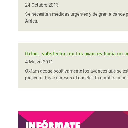
y Recursos Naturales
ayuda
#ActuaPorElClima
Crisis
24 Octubre 2013
Conflictos y Desastres
en Áfr
a
Se necesitan medidas urgentes y de gran alcance pa
Erradiquemos el Sufrimiento Humano que
África.
Desigualdad Extrema y
se Oculta tras los Alimentos
Crisi
la
Servicios Sociales Básicos
en Su
¡Basta! Acabemos con las violencias contra
navegación
Inequality and Rights in a
mujeres y niñas
Crisi
Digital Age
en Ba
Oxfam, satisfecha con los avances hacia un m
4 Marzo 2011
Gender, Rights, and Justice
Crisis
Oxfam acoge positivamente los avances que se est
Crisi
presentar las empresas al concluir la cumbre anual d
Infórmate