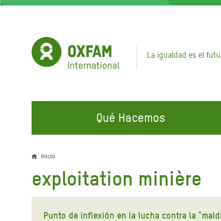
Pasar
al
contenido
principal
La igualdad es el futu
Qué Hacemos
EN QUÉ TRABAJAMOS
ÚNETE A NUESTRAS CAMPAÑAS
EMER
Inicio
Sobrescribir
exploitation minière
Agua y Servicios de
Climate Justice
Gaza C
enlaces
Saneamiento
Hands Off Our Spaces
Llamam
de
Alimentación, Crisis Climática,
Líban
Punto de inflexión en la lucha contra la "mald
Únete a Nuestra Comunidad para