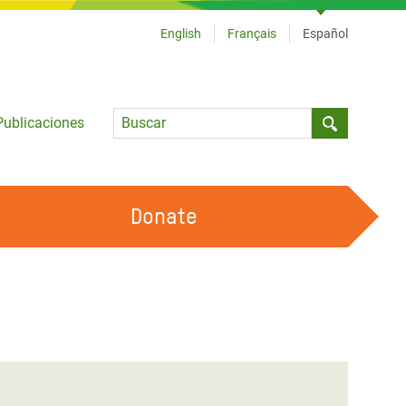
English
Français
Español
Language
Publicaciones
Submit sea
Donate
TRABAJA CON OXFAM
OUR FEMINIST PRINCIPLES
HAZ VOLUNTARIADO