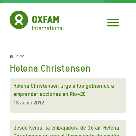
Pasar
al
contenido
principal
Inicio
Sobrescribir
Helena Christensen
enlaces
de
Helena Christensen urge a los gobiernos a
ayuda
emprender acciones en Río+20
a
13 Junio 2012
la
navegación
Desde Kenia, la embajadora de Oxfam Helena
Christensen se une al llamamiento de acción