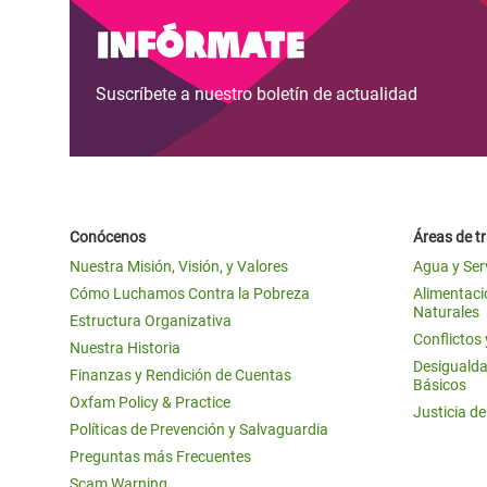
y Recursos Naturales
ayuda
#ActuaPorElClima
Crisis
Infórmate
Conflictos y Desastres
en Áfr
a
Erradiquemos el Sufrimiento Humano que
Suscríbete a nuestro boletín de actualidad
Desigualdad Extrema y
se Oculta tras los Alimentos
Crisi
la
Servicios Sociales Básicos
en Su
¡Basta! Acabemos con las violencias contra
navegación
Inequality and Rights in a
mujeres y niñas
Crisi
Digital Age
en Ba
Conócenos
Áreas de t
Gender, Rights, and Justice
Crisis
Nuestra Misión, Visión, y Valores
Agua y Ser
Crisi
Cómo Luchamos Contra la Pobreza
Alimentació
Naturales
Estructura Organizativa
Conflictos
Nuestra Historia
Desigualda
Finanzas y Rendición de Cuentas
Básicos
Oxfam Policy & Practice
Justicia d
Políticas de Prevención y Salvaguardia
Preguntas más Frecuentes
Scam Warning