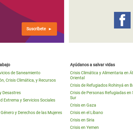
 Climática y Alimentaria
ica Oriental
s de Personas Refugiadas
Suscríbete
dán del Sur
s de Refugiados Rohinyá
ngladesh
rabajo
Ayúdanos a salvar vidas
 en Siria
vicios de Saneamiento
Crisis Climática y Alimentaria en Á
Oriental
s en Yemen
n, Crisis Climática, y Recursos
Crisis de Refugiados Rohinyá en 
 y Desastres
Crisis de Personas Refugiadas en
Sur
d Extrema y Servicios Sociales
Crisis en Gaza
e Género y Derechos de las Mujeres
Crisis en el Líbano
Crisis en Siria
Crisis en Yemen