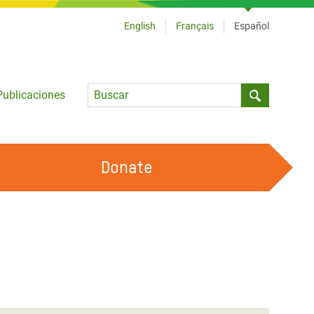
English
Français
Español
Language
Publicaciones
Submit sea
Donate
TRABAJA CON OXFAM
OUR FEMINIST PRINCIPLES
HAZ VOLUNTARIADO