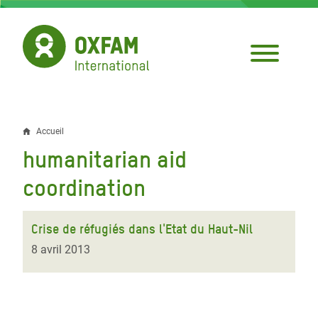
Aller
au
contenu
principal
Accueil
Fil
humanitarian aid
d'Ariane
coordination
Crise de réfugiés dans l'Etat du Haut-Nil
8 avril 2013