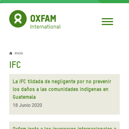
Pasar
al
contenido
principal
Inicio
Sobrescribir
IFC
enlaces
de
La IFC tildada de negligente por no prevenir
ayuda
los daños a las comunidades indígenas en
Guatemala
a
18 Junio 2020
la
navegación
Oxfam insta a los inversores internacionales a