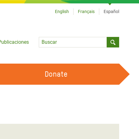
English
Français
Español
Language
Publicaciones
Submit sea
Donate
TRABAJA CON OXFAM
OUR FEMINIST PRINCIPLES
HAZ VOLUNTARIADO