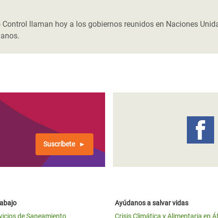
 Climática y Alimentaria
ica Oriental
Control llaman hoy a los gobiernos reunidos en Naciones Unid
manos.
s de Personas Refugiadas
dán del Sur
s de Refugiados Rohinyá
ngladesh
 en Siria
s en Yemen
Suscríbete
rabajo
Ayúdanos a salvar vidas
vicios de Saneamiento
Crisis Climática y Alimentaria en Á