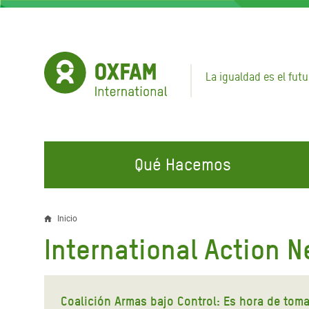
Pasar
al
contenido
principal
La igualdad es el futu
Qué Hacemos
EN QUÉ TRABAJAMOS
ÚNETE A NUESTRAS CAMPAÑAS
EMER
Inicio
Sobrescribir
International Action 
Agua y Servicios de
Climate Justice
Gaza C
enlaces
Saneamiento
Hands Off Our Spaces
Llamam
de
Alimentación, Crisis Climática,
Líban
Coalición Armas bajo Control: Es hora de toma
Únete a Nuestra Comunidad para