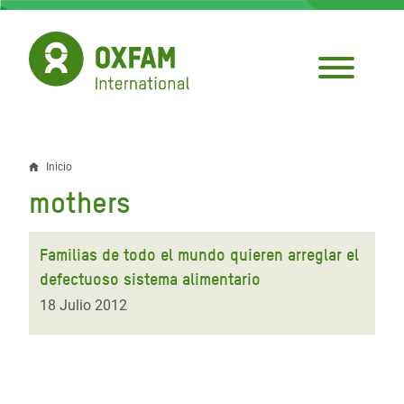
Pasar
al
contenido
principal
Inicio
Sobrescribir
mothers
enlaces
de
Familias de todo el mundo quieren arreglar el
ayuda
defectuoso sistema alimentario
a
18 Julio 2012
la
navegación