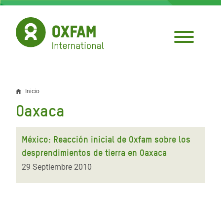
Pasar
al
contenido
principal
Inicio
Sobrescribir
Oaxaca
enlaces
de
México: Reacción inicial de Oxfam sobre los
ayuda
desprendimientos de tierra en Oaxaca
a
29 Septiembre 2010
la
navegación