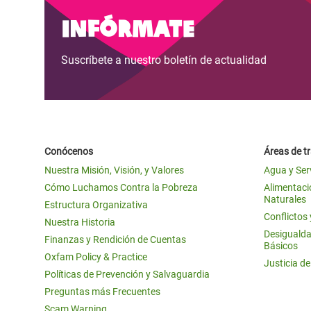
y Recursos Naturales
ayuda
#ActuaPorElClima
Crisis
Infórmate
Conflictos y Desastres
en Áfr
a
Erradiquemos el Sufrimiento Humano que
Suscríbete a nuestro boletín de actualidad
Desigualdad Extrema y
se Oculta tras los Alimentos
Crisi
la
Servicios Sociales Básicos
en Su
¡Basta! Acabemos con las violencias contra
navegación
Inequality and Rights in a
mujeres y niñas
Crisi
Digital Age
en Ba
Conócenos
Áreas de t
Gender, Rights, and Justice
Crisis
Nuestra Misión, Visión, y Valores
Agua y Ser
Crisi
Cómo Luchamos Contra la Pobreza
Alimentació
Naturales
Estructura Organizativa
Conflictos
Nuestra Historia
Desigualda
Finanzas y Rendición de Cuentas
Básicos
Oxfam Policy & Practice
Justicia d
Políticas de Prevención y Salvaguardia
Preguntas más Frecuentes
Scam Warning