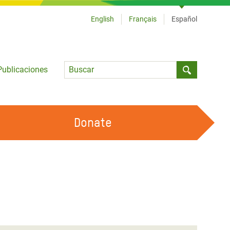
English
Français
Español
Language
Publicaciones
Submit sea
Donate
TRABAJA CON OXFAM
OUR FEMINIST PRINCIPLES
HAZ VOLUNTARIADO