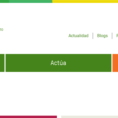
ro
Actualidad
Blogs
Actúa
GENCIAS
INFÓRMATE Y DIFUNDE NUESTROS
DÓNDE TRABAJAMOS
MENSAJES
CONÓCENOS
risis Appeal
iento por la Crisis en
o