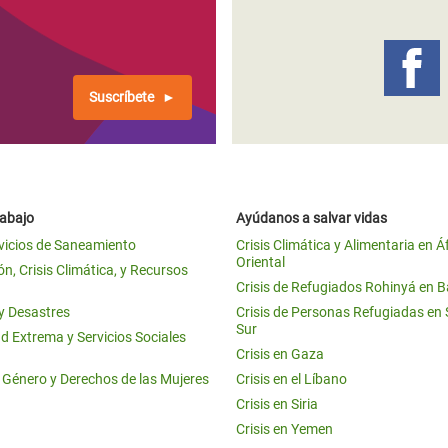
 Climática y Alimentaria
ica Oriental
s de Personas Refugiadas
Suscríbete
dán del Sur
s de Refugiados Rohinyá
ngladesh
rabajo
Ayúdanos a salvar vidas
 en Siria
vicios de Saneamiento
Crisis Climática y Alimentaria en Á
Oriental
s en Yemen
n, Crisis Climática, y Recursos
Crisis de Refugiados Rohinyá en 
 y Desastres
Crisis de Personas Refugiadas en
Sur
d Extrema y Servicios Sociales
Crisis en Gaza
e Género y Derechos de las Mujeres
Crisis en el Líbano
Crisis en Siria
Crisis en Yemen