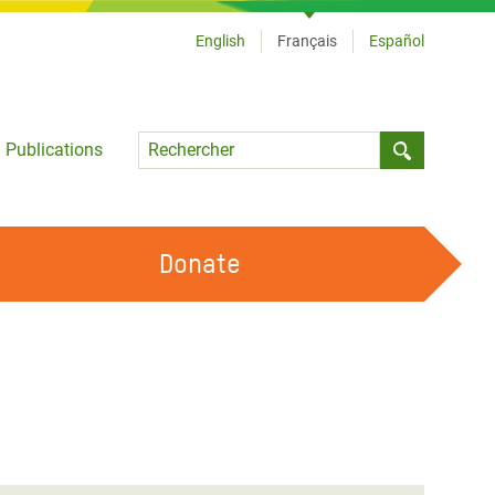
English
Français
Español
Language
Publications
Submit sea
Donate
TRAVAILLER AVEC NOUS
OUR FEMINIST PRINCIPLES
DEVENIR BÉNÉVOLE