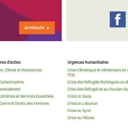
Climatique et
ntaire en Afrique de
Je m'inscris
 au Yémen
 des Réfugiés Rohingyas
ngladesh
es d'action
Urgences humanitaires
 des Réfugié·es au
on, Climat et Ressources
Crise Climatique et Alimentaire en 
n du Sud
l’Est
t Catastrophes
Crise des Réfugiés Rohingyas au 
en Syrie
ainissement
Crise des Réfugié·es au Soudan d
Extrêmes et Services Essentiels
Crisis in Gaza
 Genre et Droits des Femmes
Crisis in Lebanon
Crise en Syrie
Crise au Yémen