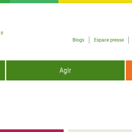
té
Blogs
Espace presse
Agir
NCES HUMANITAIRES
S'INFORMER ET RELAYER NOS MESSAGES
OXFAM DANS LE MONDE
QUI SOMMES-NOUS ?
 aux Dons pour la Crise
ban
à Gaza