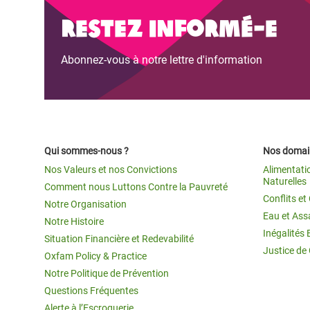
Conflits et Catastrophes
#MonClimatMonAvenir
Crise 
Restez informé-e
Alime
Inégalités Extrêmes et
Mettons Fin à la Souffrance qui se Cache
l’Est
Abonnez-vous à notre lettre d'information
Services Essentiels
Derrière notre Alimentation
Crise
Inequality and Rights in a
Les Violences Faites aux Femmes et aux
Digital Age
Filles, Ça Suffit !
Crise
au Ba
Gender, Rights, and Justice
Qui sommes-nous ?
Nos domain
Crise
Nos Valeurs et nos Convictions
Alimentati
Souda
Naturelles
Comment nous Luttons Contre la Pauvreté
Conflits e
Notre Organisation
Crise 
Eau et Ass
Notre Histoire
Inégalités 
Situation Financière et Redevabilité
Justice de
Oxfam Policy & Practice
Notre Politique de Prévention
Questions Fréquentes
Alerte à l’Escroquerie