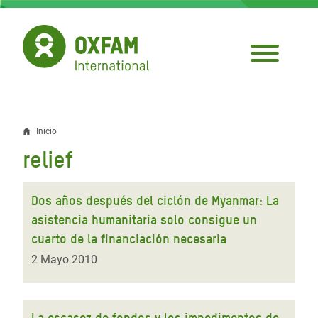
Pasar
al
contenido
principal
Inicio
Sobrescribir
relief
enlaces
de
Dos años después del ciclón de Myanmar: La
ayuda
asistencia humanitaria solo consigue un
cuarto de la financiación necesaria
a
2 Mayo 2010
la
navegación
La escasez de fondos y los impedimentos de