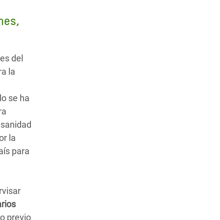
nes,
es del
a la
lo se ha
ra
a sanidad
r la
aís para
rvisar
rios
o previo