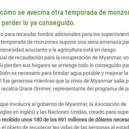
 Climática y Alimentaria
n cómo se avecina otra temporada de monzo
ica Oriental
 perder lo ya conseguido.
s de Personas Refugiadas
dán del Sur
para recaudar fondos adicionales para los supervivient
ma temporada de monzones supone una seria amenaza par
s de Refugiados Rohinyá
necesidad acuciante y la agricultura está en riesgo.
ngladesh
nual de recaudación para la recuperación de Myanmar, so
Si pierden sus hogares se arriesga todo lo conseguido pa
 en Siria
ambién es necesario para brindar agua potable y mejorar l
s en Yemen
 fue generosa mientras que la crisis de Myanmar salía po
a”, recalca Grace Ommer, representante del programa de p
que involucra al gobierno de Myanmar, la Asociación de
iglas en inglés) y las Naciones Unidas, creado para supe
 recibido unos 180 de los 691 millones de dólares necesa
el objeto de recuperar las vidas de las personas al estad