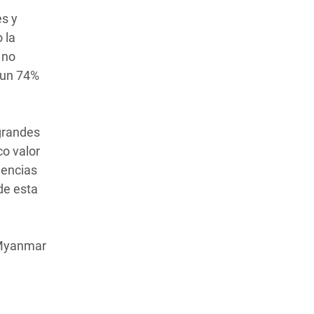
es y
 la
 no
 un 74%
grandes
co valor
agencias
de esta
 Myanmar