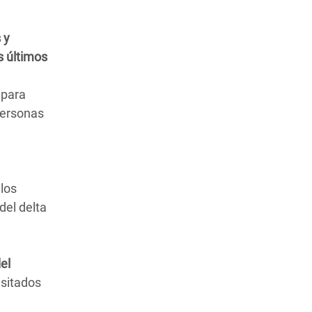
 y
s últimos
 para
 personas
 los
del delta
el
esitados