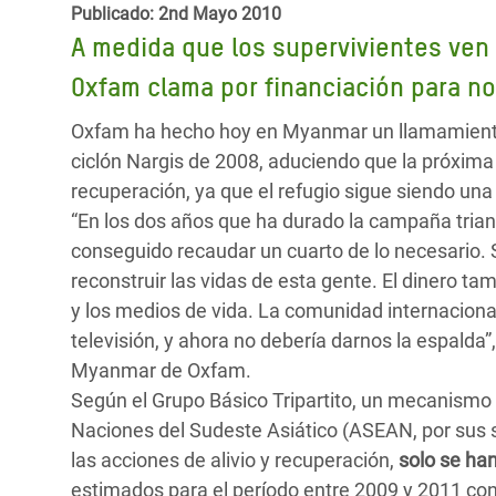
y Recursos Naturales
ayuda
Publicado: 2nd Mayo 2010
#ActuaPorElClima
Crisis
A medida que los supervivientes ve
Conflictos y Desastres
en Áfr
a
Erradiquemos el Sufrimiento Humano que
Oxfam clama por financiación para no
Desigualdad Extrema y
se Oculta tras los Alimentos
Crisi
la
Servicios Sociales Básicos
en Su
Oxfam ha hecho hoy en Myanmar un llamamiento 
¡Basta! Acabemos con las violencias contra
navegación
ciclón Nargis de 2008, aduciendo que la próxi
Inequality and Rights in a
mujeres y niñas
Crisi
recuperación, ya que el refugio sigue siendo una 
Digital Age
en Ba
“En los dos años que ha durado la campaña tria
conseguido recaudar un cuarto de lo necesario. 
Gender, Rights, and Justice
Crisis
reconstruir las vidas de esta gente. El dinero t
Crisi
y los medios de vida. La comunidad internacional
televisión, y ahora no debería darnos la espald
Myanmar de Oxfam.
Según el Grupo Básico Tripartito, un mecanismo 
Naciones del Sudeste Asiático (ASEAN, por sus s
las acciones de alivio y recuperación,
solo se han
estimados para el período entre 2009 y 2011 con 