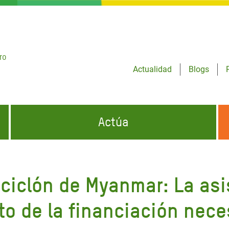
ro
Actualidad
Blogs
Actúa
GENCIAS
INFÓRMATE Y DIFUNDE NUESTROS
DÓNDE TRABAJAMOS
MENSAJES
ciclón de Myanmar: La asi
CONÓCENOS
risis Appeal
iento por la Crisis en
to de la financiación nece
o