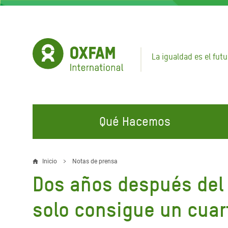
Pasar
al
contenido
principal
La igualdad es el futu
Qué Hacemos
EN QUÉ TRABAJAMOS
ÚNETE A NUESTRAS CAMPAÑAS
EMER
Inicio
Notas de prensa
Sobrescribir
Dos años después del 
Agua y Servicios de
Climate Justice
Gaza C
enlaces
Saneamiento
Hands Off Our Spaces
Llamam
solo consigue un cuar
de
Alimentación, Crisis Climática,
Líban
Únete a Nuestra Comunidad para