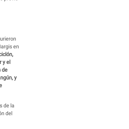
urieron
Nargis en
ciclón,
 y el
s de
angún, y
e
s de la
ón del