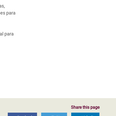
as,
des para
al para
Share this page