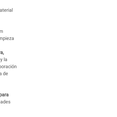
aterial
am
impieza
a,
y la
boración
a de
 para
dades