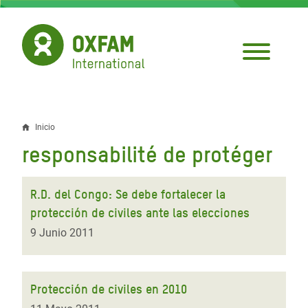
Pasar
al
contenido
principal
Inicio
Sobrescribir
responsabilité de protéger
enlaces
de
R.D. del Congo: Se debe fortalecer la
ayuda
protección de civiles ante las elecciones
a
9 Junio 2011
la
navegación
Protección de civiles en 2010