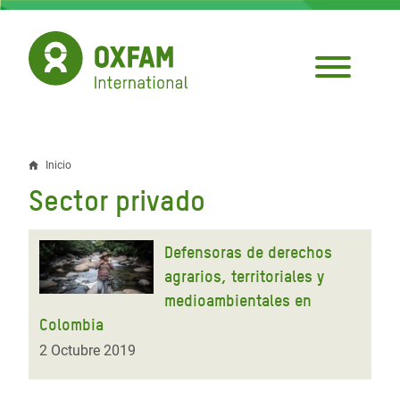
Pasar
al
contenido
principal
Inicio
Sobrescribir
Sector privado
enlaces
de
Defensoras de derechos
ayuda
agrarios, territoriales y
medioambientales en
a
Colombia
la
2 Octubre 2019
navegación