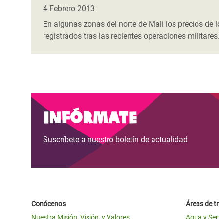
y Recursos Naturales
ayuda
#ActuaPorElClima
Crisis
4 Febrero 2013
Conflictos y Desastres
en Áfr
a
En algunas zonas del norte de Mali los precios de
Erradiquemos el Sufrimiento Humano que
registrados tras las recientes operaciones militares
Desigualdad Extrema y
se Oculta tras los Alimentos
Crisi
la
Servicios Sociales Básicos
en Su
¡Basta! Acabemos con las violencias contra
navegación
Inequality and Rights in a
mujeres y niñas
Crisi
Digital Age
en Ba
Infórmate
Gender, Rights, and Justice
Crisis
Crisi
Suscríbete a nuestro boletín de actualidad
Conócenos
Áreas de t
Nuestra Misión, Visión, y Valores
Agua y Ser