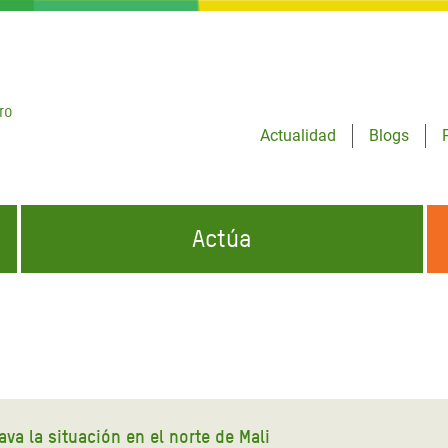
ro
Actualidad
Blogs
Actúa
GENCIAS
INFÓRMATE Y DIFUNDE NUESTROS
DÓNDE TRABAJAMOS
MENSAJES
CONÓCENOS
risis Appeal
iento por la Crisis en
o
va la situación en el norte de Mali