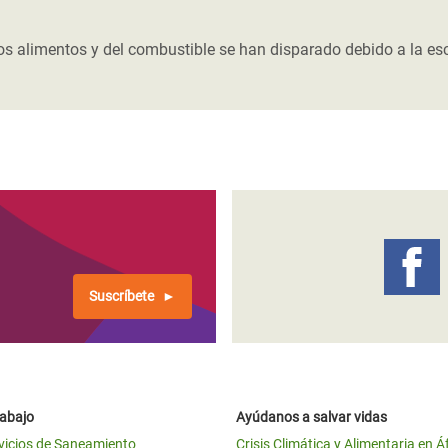
 Climática y Alimentaria
ica Oriental
 los alimentos y del combustible se han disparado debido a la e
.
s de Personas Refugiadas
dán del Sur
s de Refugiados Rohinyá
ngladesh
 en Siria
s en Yemen
Suscríbete
rabajo
Ayúdanos a salvar vidas
vicios de Saneamiento
Crisis Climática y Alimentaria en Á