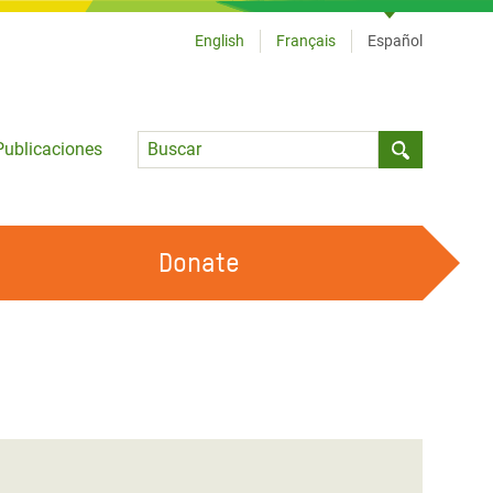
English
Français
Español
Language
Publicaciones
Submit sea
Donate
TRABAJA CON OXFAM
OUR FEMINIST PRINCIPLES
HAZ VOLUNTARIADO