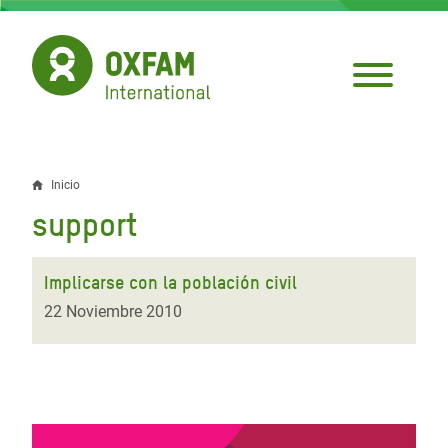
Pasar
al
contenido
principal
Inicio
Sobrescribir
support
enlaces
de
Implicarse con la población civil
ayuda
22 Noviembre 2010
a
la
navegación