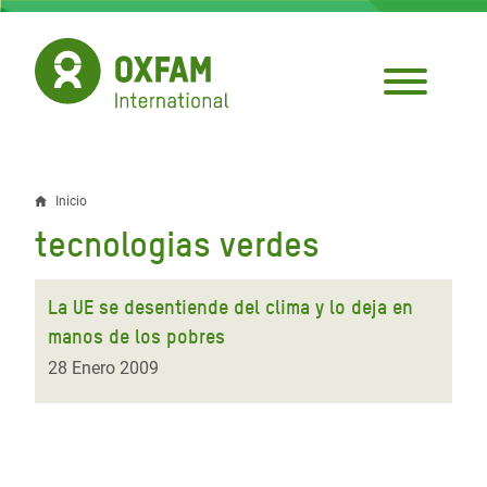
Pasar
al
contenido
principal
Inicio
Sobrescribir
tecnologias verdes
enlaces
de
La UE se desentiende del clima y lo deja en
ayuda
manos de los pobres
a
28 Enero 2009
la
navegación