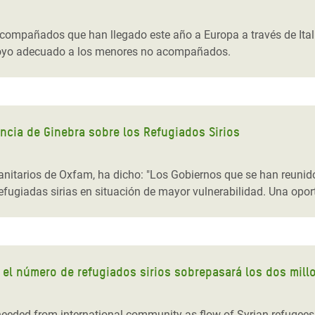
 Climática y Alimentaria
ica Oriental
compañados que han llegado este año a Europa a través de Ita
poyo adecuado a los menores no acompañados.
s de Personas Refugiadas
dán del Sur
s de Refugiados Rohinyá
ngladesh
ncia de Ginebra sobre los Refugiados Sirios
 en Siria
nitarios de Oxfam, ha dicho: "Los Gobiernos que se han reunido
s en Yemen
efugiadas sirias en situación de mayor vulnerabilidad. Una opo
 el número de refugiados sirios sobrepasará los dos mil
eeded from international community as flow of Syrian refugees