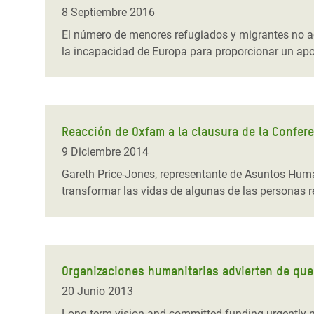
y Recursos Naturales
ayuda
#ActuaPorElClima
Crisis
8 Septiembre 2016
Conflictos y Desastres
en Áfr
a
El número de menores refugiados y migrantes no a
Erradiquemos el Sufrimiento Humano que
la incapacidad de Europa para proporcionar un a
Desigualdad Extrema y
se Oculta tras los Alimentos
Crisi
la
Servicios Sociales Básicos
en Su
¡Basta! Acabemos con las violencias contra
navegación
Inequality and Rights in a
mujeres y niñas
Crisi
Digital Age
en Ba
Reacción de Oxfam a la clausura de la Confere
9 Diciembre 2014
Gender, Rights, and Justice
Crisis
Gareth Price-Jones, representante de Asuntos Huma
Crisi
transformar las vidas de algunas de las personas r
Organizaciones humanitarias advierten de que
20 Junio 2013
Long-term vision and committed funding urgently n