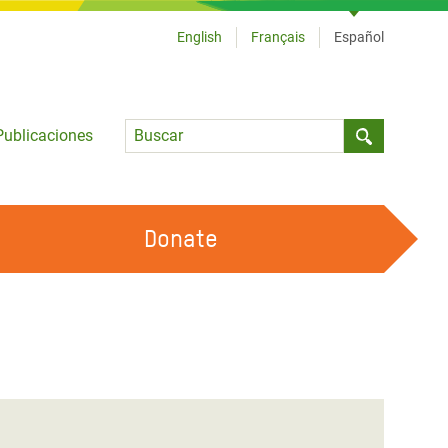
English
Français
Español
Language
Publicaciones
Submit sea
Donate
TRABAJA CON OXFAM
OUR FEMINIST PRINCIPLES
HAZ VOLUNTARIADO