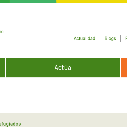
ro
Actualidad
Blogs
Actúa
GENCIAS
INFÓRMATE Y DIFUNDE NUESTROS
DÓNDE TRABAJAMOS
MENSAJES
CONÓCENOS
risis Appeal
iento por la Crisis en
o
refugiados