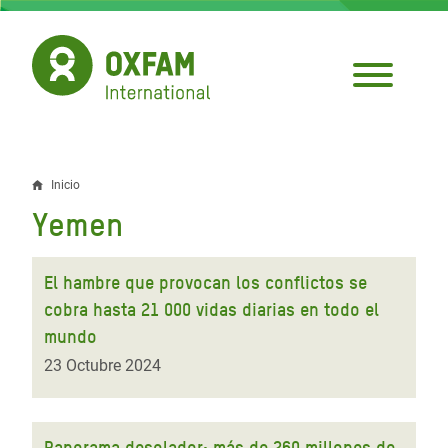
Pasar
al
contenido
principal
Inicio
Sobrescribir
Yemen
enlaces
de
El hambre que provocan los conflictos se
ayuda
cobra hasta 21 000 vidas diarias en todo el
mundo
a
23 Octubre 2024
la
navegación
Panorama desolador: más de 260 millones de