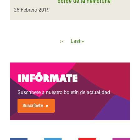
borde de la hambruna
26 Febrero 2019
Paginación
Siguiente
››
Última
Last »
página
página
Infórmate
Suscríbete a nuestro boletín de actualidad
Suscríbete