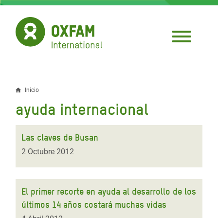
Pasar
al
contenido
principal
Inicio
Sobrescribir
ayuda internacional
enlaces
de
Las claves de Busan
ayuda
2 Octubre 2012
a
la
El primer recorte en ayuda al desarrollo de los
navegación
últimos 14 años costará muchas vidas