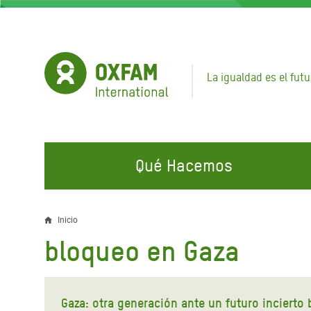
Pasar
al
contenido
principal
La igualdad es el futu
Qué Hacemos
EN QUÉ TRABAJAMOS
ÚNETE A NUESTRAS CAMPAÑAS
EMER
Inicio
Sobrescribir
bloqueo en Gaza
Agua y Servicios de
Climate Justice
Gaza C
enlaces
Saneamiento
Hands Off Our Spaces
Llamam
de
Alimentación, Crisis Climática,
Líban
Gaza: otra generación ante un futuro incierto 
Únete a Nuestra Comunidad para