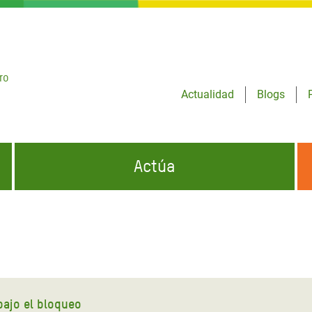
ro
Actualidad
Blogs
Actúa
GENCIAS
INFÓRMATE Y DIFUNDE NUESTROS
DÓNDE TRABAJAMOS
MENSAJES
CONÓCENOS
risis Appeal
iento por la Crisis en
o
bajo el bloqueo