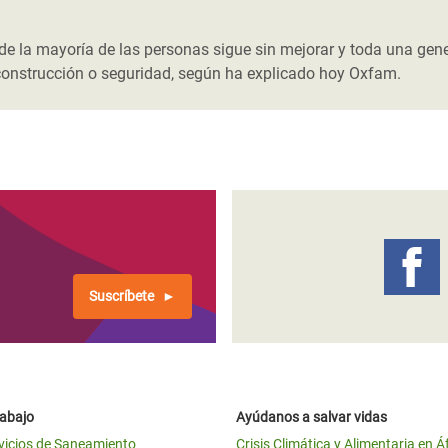
 Climática y Alimentaria
ica Oriental
 de la mayoría de las personas sigue sin mejorar y toda una gen
construcción o seguridad, según ha explicado hoy Oxfam.
s de Personas Refugiadas
dán del Sur
s de Refugiados Rohinyá
ngladesh
 en Siria
s en Yemen
Suscríbete
rabajo
Ayúdanos a salvar vidas
vicios de Saneamiento
Crisis Climática y Alimentaria en Á