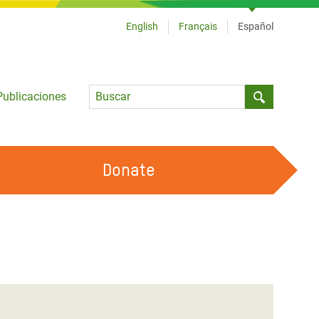
English
Français
Español
Language
Publicaciones
Submit sea
Donate
TRABAJA CON OXFAM
OUR FEMINIST PRINCIPLES
HAZ VOLUNTARIADO