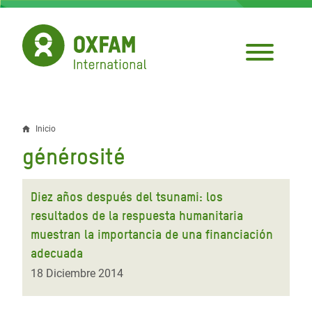
Pasar
al
contenido
principal
Inicio
Sobrescribir
générosité
enlaces
de
Diez años después del tsunami: los
ayuda
resultados de la respuesta humanitaria
muestran la importancia de una financiación
a
adecuada
la
18 Diciembre 2014
navegación