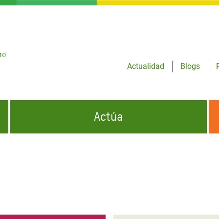
ro
Actualidad
Blogs
Actúa
GENCIAS
INFÓRMATE Y DIFUNDE NUESTROS
DÓNDE TRABAJAMOS
MENSAJES
CONÓCENOS
risis Appeal
iento por la Crisis en
o