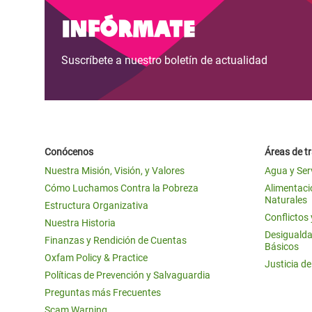
y Recursos Naturales
ayuda
#ActuaPorElClima
Crisis
Infórmate
Conflictos y Desastres
en Áfr
a
Erradiquemos el Sufrimiento Humano que
Suscríbete a nuestro boletín de actualidad
Desigualdad Extrema y
se Oculta tras los Alimentos
Crisi
la
Servicios Sociales Básicos
en Su
¡Basta! Acabemos con las violencias contra
navegación
Inequality and Rights in a
mujeres y niñas
Crisi
Digital Age
en Ba
Conócenos
Áreas de t
Gender, Rights, and Justice
Crisis
Nuestra Misión, Visión, y Valores
Agua y Ser
Crisi
Cómo Luchamos Contra la Pobreza
Alimentació
Naturales
Estructura Organizativa
Conflictos
Nuestra Historia
Desigualda
Finanzas y Rendición de Cuentas
Básicos
Oxfam Policy & Practice
Justicia d
Políticas de Prevención y Salvaguardia
Preguntas más Frecuentes
Scam Warning