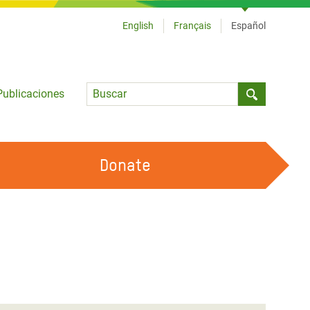
English
Français
Español
Language
Publicaciones
Submit sea
Donate
TRABAJA CON OXFAM
OUR FEMINIST PRINCIPLES
HAZ VOLUNTARIADO