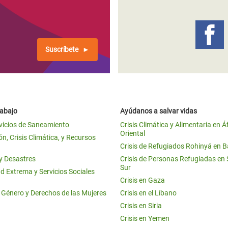
 Climática y Alimentaria
ica Oriental
s de Personas Refugiadas
Suscríbete
dán del Sur
s de Refugiados Rohinyá
ngladesh
rabajo
Ayúdanos a salvar vidas
 en Siria
vicios de Saneamiento
Crisis Climática y Alimentaria en Á
Oriental
s en Yemen
n, Crisis Climática, y Recursos
Crisis de Refugiados Rohinyá en 
 y Desastres
Crisis de Personas Refugiadas en
Sur
d Extrema y Servicios Sociales
Crisis en Gaza
e Género y Derechos de las Mujeres
Crisis en el Líbano
Crisis en Siria
Crisis en Yemen