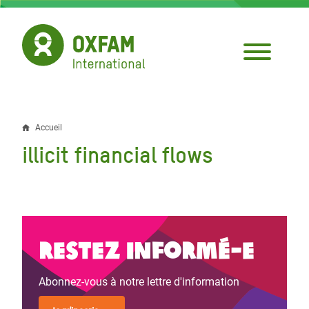
Aller
au
contenu
principal
Accueil
Fil
illicit financial flows
d'Ariane
Restez informé-e
Abonnez-vous à notre lettre d'information