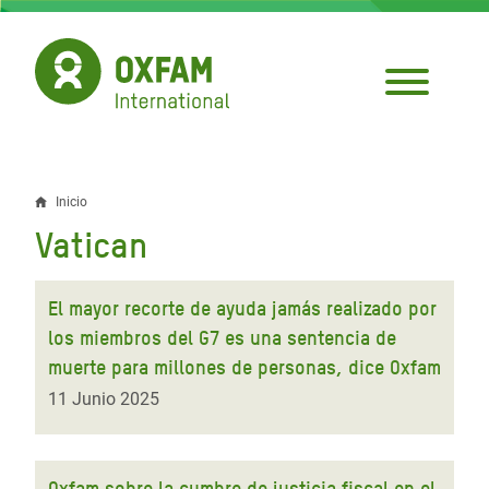
Pasar
al
contenido
principal
Inicio
Sobrescribir
Vatican
enlaces
de
El mayor recorte de ayuda jamás realizado por
ayuda
los miembros del G7 es una sentencia de
muerte para millones de personas, dice Oxfam
a
11 Junio 2025
la
navegación
Oxfam sobre la cumbre de justicia fiscal en el