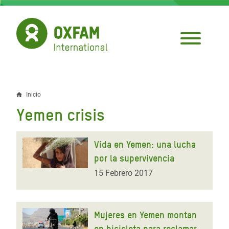
Pasar
al
contenido
principal
Inicio
Sobrescribir
Yemen crisis
enlaces
de
Vida en Yemen: una lucha
ayuda
por la supervivencia
a
15 Febrero 2017
la
navegación
Mujeres en Yemen montan
en bicicleta para reclamar