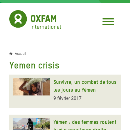
Aller
au
contenu
principal
Accueil
Fil
Yemen crisis
d'Ariane
Survivre, un combat de tous
les jours au Yémen
9 février 2017
Yémen : des femmes roulent
à vélo pour leurs droits