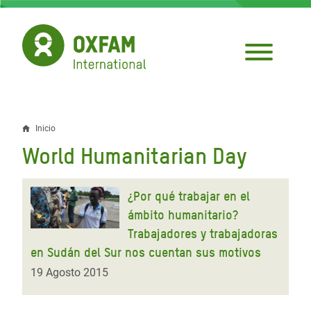
Pasar
al
contenido
principal
Inicio
Sobrescribir
World Humanitarian Day
enlaces
de
¿Por qué trabajar en el
ayuda
ámbito humanitario?
Trabajadores y trabajadoras
a
en Sudán del Sur nos cuentan sus motivos
la
19 Agosto 2015
navegación