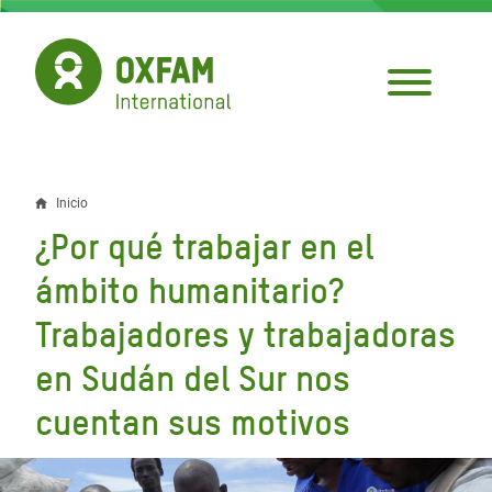
Pasar
al
contenido
principal
Inicio
Sobrescribir
¿Por qué trabajar en el
enlaces
ámbito humanitario?
de
Trabajadores y trabajadoras
ayuda
en Sudán del Sur nos
a
la
cuentan sus motivos
navegación