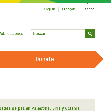
English
Français
Español
Language
Publicaciones
Submit sea
Donate
TRABAJA CON OXFAM
OUR FEMINIST PRINCIPLES
HAZ VOLUNTARIADO
ades de paz en Palestina, Siria y Ucrania