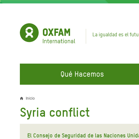
Pasar
al
contenido
principal
La igualdad es el futu
Qué Hacemos
EN QUÉ TRABAJAMOS
ÚNETE A NUESTRAS CAMPAÑAS
EMER
Inicio
Sobrescribir
Syria conflict
Agua y Servicios de
Climate Justice
Gaza C
enlaces
Saneamiento
Hands Off Our Spaces
Llamam
de
Alimentación, Crisis Climática,
Líban
El Consejo de Seguridad de las Naciones Unida
Únete a Nuestra Comunidad para