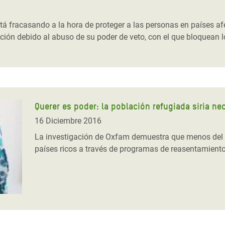
 Climática y Alimentaria
ica Oriental
á fracasando a la hora de proteger a las personas en países afe
ión debido al abuso de su poder de veto, con el que bloquean los
s de Personas Refugiadas
dán del Sur
s de Refugiados Rohinyá
ngladesh
Querer es poder: la población refugiada siria ne
 en Siria
16 Diciembre 2016
s en Yemen
La investigación de Oxfam demuestra que menos del 3
países ricos a través de programas de reasentamiento