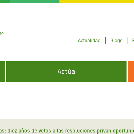
ro
Actualidad
Blogs
Actúa
GENCIAS
INFÓRMATE Y DIFUNDE NUESTROS
DÓNDE TRABAJAMOS
MENSAJES
CONÓCENOS
risis Appeal
iento por la Crisis en
o
s: diez años de vetos a las resoluciones privan oportunid