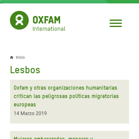
Pasar
al
contenido
principal
Inicio
Sobrescribir
Lesbos
enlaces
de
Oxfam y otras organizaciones humanitarias
ayuda
critican las peligrosas políticas migratorias
europeas
a
14 Marzo 2019
la
navegación
Mujeres embarazadas, menores y