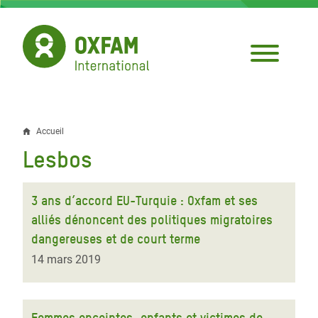
Aller
au
contenu
principal
Accueil
Fil
Lesbos
d'Ariane
3 ans d’accord EU-Turquie : Oxfam et ses
alliés dénoncent des politiques migratoires
dangereuses et de court terme
14 mars 2019
Femmes enceintes, enfants et victimes de