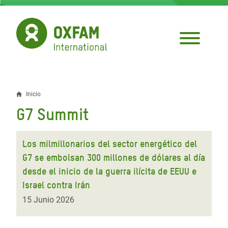
Pasar
al
contenido
principal
Inicio
Sobrescribir
G7 Summit
enlaces
de
Los milmillonarios del sector energético del
ayuda
G7 se embolsan 300 millones de dólares al día
desde el inicio de la guerra ilícita de EEUU e
a
Israel contra Irán
la
15 Junio 2026
navegación