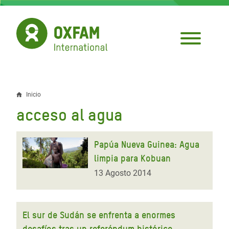
Pasar
al
contenido
principal
Inicio
Sobrescribir
acceso al agua
enlaces
de
Papúa Nueva Guinea: Agua
ayuda
limpia para Kobuan
a
13 Agosto 2014
la
navegación
El sur de Sudán se enfrenta a enormes
desafíos tras un referéndum histórico