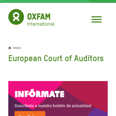
Pasar
al
contenido
principal
Inicio
Sobrescribir
European Court of Auditors
enlaces
de
ayuda
a
Infórmate
la
Suscríbete a nuestro boletín de actualidad
navegación