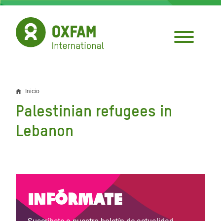
Pasar
al
contenido
principal
Inicio
Sobrescribir
Palestinian refugees in
enlaces
Lebanon
de
ayuda
a
la
Infórmate
navegación