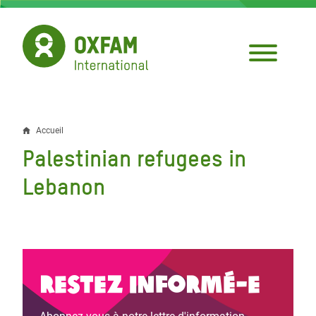
Aller
au
contenu
principal
Accueil
Fil
Palestinian refugees in
d'Ariane
Lebanon
Restez informé-e