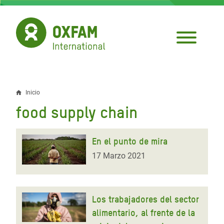
Pasar
al
contenido
principal
Inicio
Sobrescribir
food supply chain
enlaces
de
En el punto de mira
ayuda
17 Marzo 2021
a
la
Los trabajadores del sector
navegación
alimentario, al frente de la