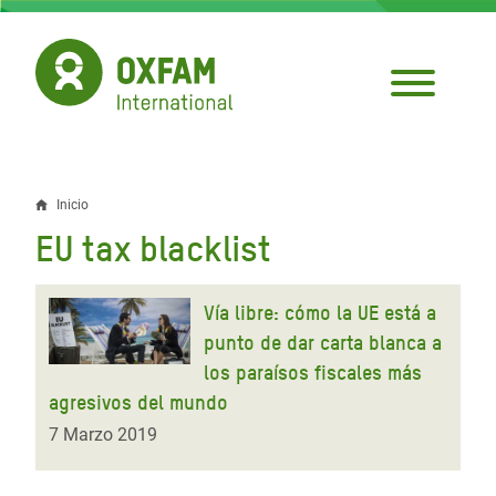
Pasar
al
contenido
principal
Inicio
Sobrescribir
EU tax blacklist
enlaces
de
Vía libre: cómo la UE está a
ayuda
punto de dar carta blanca a
los paraísos fiscales más
a
agresivos del mundo
la
7 Marzo 2019
navegación