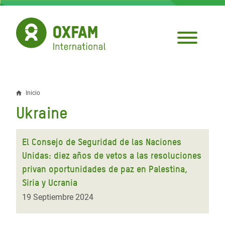
Pasar
al
contenido
principal
Inicio
Sobrescribir
Ukraine
enlaces
de
El Consejo de Seguridad de las Naciones
ayuda
Unidas: diez años de vetos a las resoluciones
privan oportunidades de paz en Palestina,
a
Siria y Ucrania
la
19 Septiembre 2024
navegación