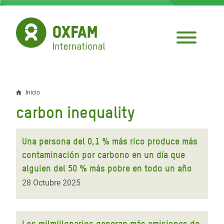
Pasar
al
contenido
principal
Inicio
Sobrescribir
carbon inequality
enlaces
de
Una persona del 0,1 % más rico produce más
ayuda
contaminación por carbono en un día que
alguien del 50 % más pobre en todo un año
a
28 Octubre 2025
la
navegación
Los milmillonarios generan más emisiones de