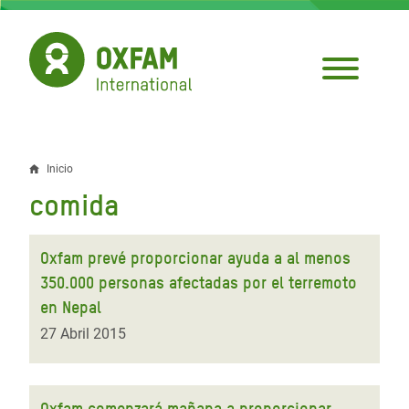
Pasar
al
contenido
principal
Inicio
Sobrescribir
comida
enlaces
de
Oxfam prevé proporcionar ayuda a al menos
ayuda
350.000 personas afectadas por el terremoto
en Nepal
a
27 Abril 2015
la
navegación
Oxfam comenzará mañana a proporcionar